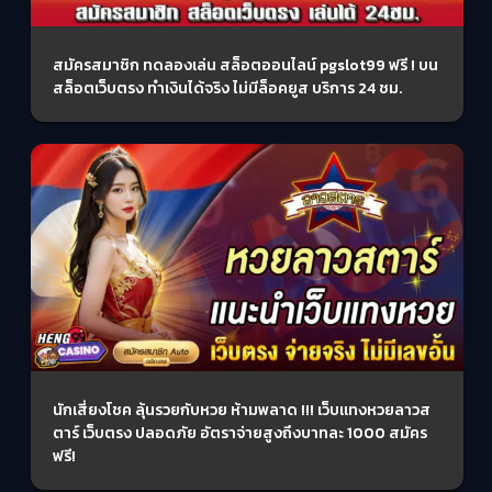
สมัครสมาชิก ทดลองเล่น สล็อตออนไลน์ pgslot99 ฟรี ! บน
สล็อตเว็บตรง ทำเงินได้จริง ไม่มีล็อคยูส บริการ 24 ชม.
นักเสี่ยงโชค ลุ้นรวยกับหวย ห้ามพลาด !!! เว็บแทงหวยลาวส
ตาร์ เว็บตรง ปลอดภัย อัตราจ่ายสูงถึงบาทละ 1000 สมัคร
ฟรี!