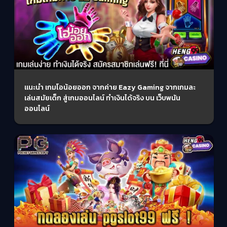
แนะนำ เกมโอน้อยออก จากค่าย Eazy Gaming จากเกมละ
เล่นสมัยเด็ก สู่เกมออนไลน์ ทำเงินได้จริง บน เว็บพนัน
ออนไลน์