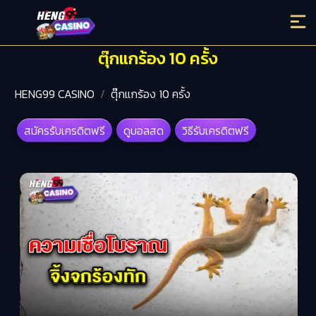
ตุ๊กแกร้อง 10 ครั้ง
HENG99 CASINO
ตุ๊กแกร้อง 10 ครั้ง
สมัครรับเครดิตฟรี
ดูบอลสด
วิธีรับเครดิตฟรี