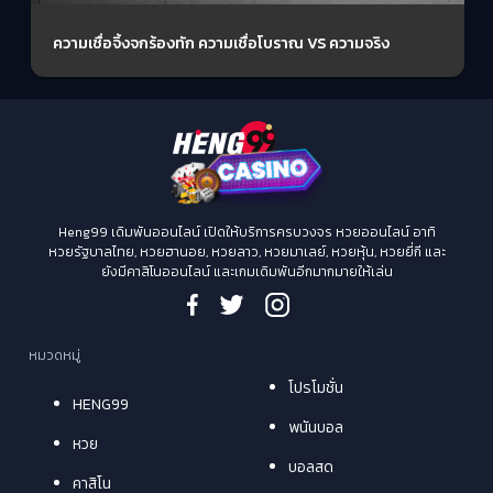
ความเชื่อจิ้งจกร้องทัก ความเชื่อโบราณ VS ความจริง
Heng99 เดิมพันออนไลน์ เปิดให้บริการครบวงจร หวยออนไลน์ อาทิ
หวยรัฐบาลไทย, หวยฮานอย, หวยลาว, หวยมาเลย์, หวยหุ้น, หวยยี่กี และ
ยังมีคาสิโนออนไลน์ และเกมเดิมพันอีกมากมายให้เล่น
หมวดหมู่
โปรโมชั่น
HENG99
พนันบอล
หวย
บอลสด
คาสิโน