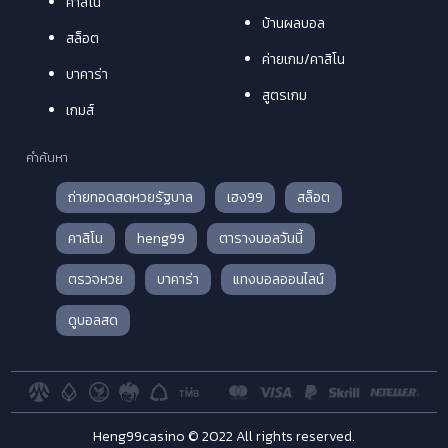
คาสิโน
บ้านผลบอล
สล็อต
ค่ายเกม/คาสิโน
บาคาร่า
สูตรเกม
เกมส์
คำค้นหา
ถ่ายทอดสดหวยรัฐบาล
เฮง99
สล็อต
คาสิโน
heng99
ตารางบอลวันนี้
ตรวจหวย
บาคาร่า
แทงบอลออนไลน์
ดูบอลสด
Heng99casino © 2022 All rights reserved.