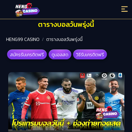
ตารางบอลวันพรุ่งนี้
HENG99 CASINO
ตารางบอลวันพรุ่งนี้
สมัครรับเครดิตฟรี
ดูบอลสด
วิธีรับเครดิตฟรี