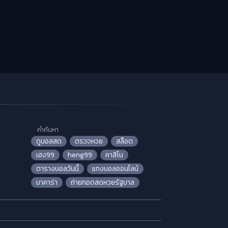
คำค้นหา
ดูบอลสด
ตรวจหวย
สล็อต
เฮง99
heng99
คาสิโน
ตารางบอลวันนี้
แทงบอลออนไลน์
บาคาร่า
ถ่ายทอดสดหวยรัฐบาล