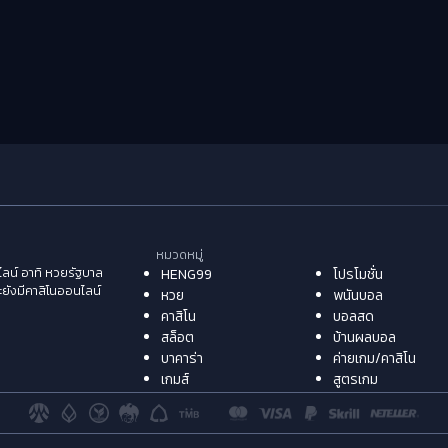
หมวดหมู่
ลน์ อาทิ หวยรัฐบาล
HENG99
โปรโมชั่น
ะยังมีคาสิโนออนไลน์
หวย
พนันบอล
คาสิโน
บอลสด
สล็อต
บ้านผลบอล
บาคาร่า
ค่ายเกม/คาสิโน
เกมส์
สูตรเกม