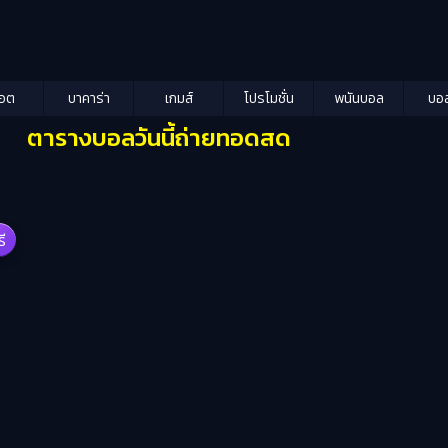
็อต
บาคาร่า
เกมส์
โปรโมชั่น
พนันบอล
บอ
ตารางบอลวันนี้ถ่ายทอดสด
รี