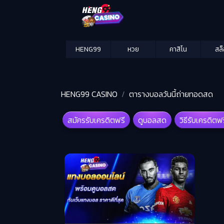
HENG99
หวย
คาสิโน
สล
HENG99 CASINO
ตารางบอลวันนี้ถ่ายทอดสด
สมัครรับเครดิตฟรี
ดูบอลสด
วิธีรับเครดิตฟ