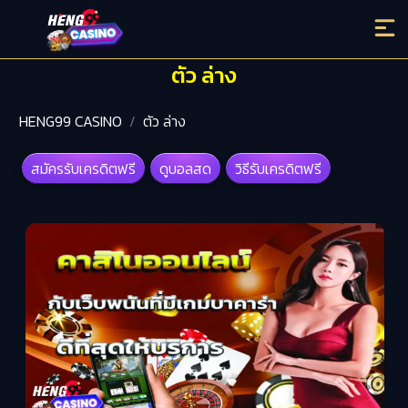
ตัว ล่าง
HENG99 CASINO
ตัว ล่าง
สมัครรับเครดิตฟรี
ดูบอลสด
วิธีรับเครดิตฟรี