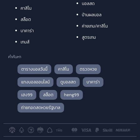
บอลสด
คาสิโน
บ้านผลบอล
สล็อต
ค่ายเกม/คาสิโน
บาคาร่า
สูตรเกม
เกมส์
คำค้นหา
ตารางบอลวันนี้
คาสิโน
ตรวจหวย
แทงบอลออนไลน์
ดูบอลสด
บาคาร่า
เฮง99
สล็อต
heng99
ถ่ายทอดสดหวยรัฐบาล