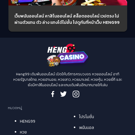
เว็บพนันออนไลน์ คาสิโนออนไลน์ สล็อตออนไลน์ เวปตรง ไม่
ผ่านตัวแทน ตัว ล่าง แทงได้ไม่อั้น ไปดูกันที่หน้าเว็บ HENG99
Heng99 เดิมพันออนไลน์ เปิดให้บริการครบวงจร หวยออนไลน์ อาทิ
หวยรัฐบาลไทย, หวยฮานอย, หวยลาว, หวยมาเลย์, หวยหุ้น, หวยยี่กี และ
ยังมีคาสิโนออนไลน์ และเกมเดิมพันอีกมากมายให้เล่น
หมวดหมู่
โปรโมชั่น
HENG99
พนันบอล
หวย