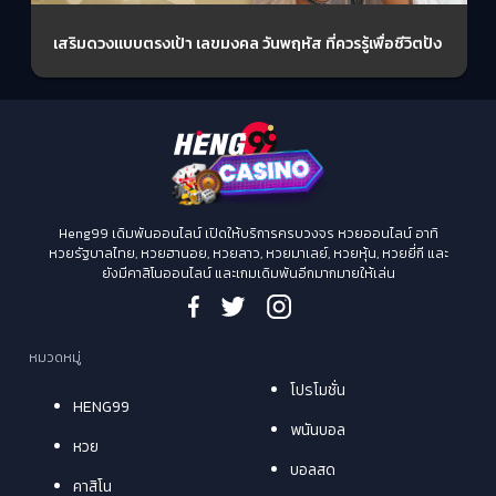
เสริมดวงแบบตรงเป้า เลขมงคล วันพฤหัส ที่ควรรู้เพื่อชีวิตปัง
Heng99 เดิมพันออนไลน์ เปิดให้บริการครบวงจร หวยออนไลน์ อาทิ
หวยรัฐบาลไทย, หวยฮานอย, หวยลาว, หวยมาเลย์, หวยหุ้น, หวยยี่กี และ
ยังมีคาสิโนออนไลน์ และเกมเดิมพันอีกมากมายให้เล่น
หมวดหมู่
โปรโมชั่น
HENG99
พนันบอล
หวย
บอลสด
คาสิโน