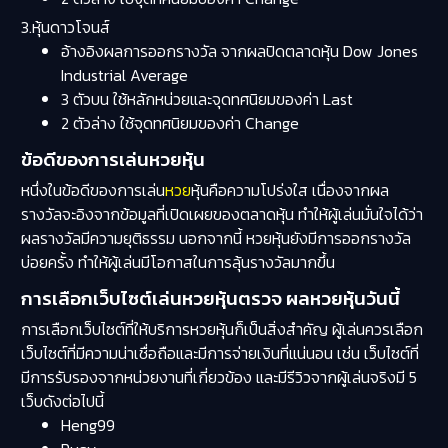
3.หุ้นดาวโจนส์
อ้างอิงผลการออกรางวัล จากผลปิดตลาดหุ้น Dow Jones
Industrial Average
3 ตัวบน ใช้หลักหน่วยและจุดทศนิยมของค่า Last
2 ตัวล่าง ใช้จุดทศนิยมของค่า Change
ข้อดีของการเล่นหวยหุ้น
หนึ่งในข้อดีของการเล่น
หวย
หุ้นคือความโปร่งใส เนื่องจากผล
รางวัลจะอิงจากข้อมูลที่เปิดเผยของตลาดหุ้น ทำให้ผู้เล่นมั่นใจได้ว่า
ผลรางวัลมีความยุติธรรม นอกจากนี้ หวยหุ้นยังมีการออกรางวัล
บ่อยครั้ง ทำให้ผู้เล่นมีโอกาสในการลุ้นรางวัลมากขึ้น
การเลือกเว็บไซต์เล่นหวยหุ้นตรวจ ผลหวยหุ้นวันนี้
การเลือกเว็บไซต์ที่ให้บริการหวยหุ้นก็เป็นสิ่งสำคัญ ผู้เล่นควรเลือก
เว็บไซต์ที่มีความน่าเชื่อถือและมีการจ่ายเงินที่แน่นอน เช่น เว็บไซต์ที่
มีการรับรองจากหน่วยงานที่เกี่ยวข้อง และมีรีวิวจากผู้เล่นจริงมี 5
เว็บดังต่อไปนี้
Heng99