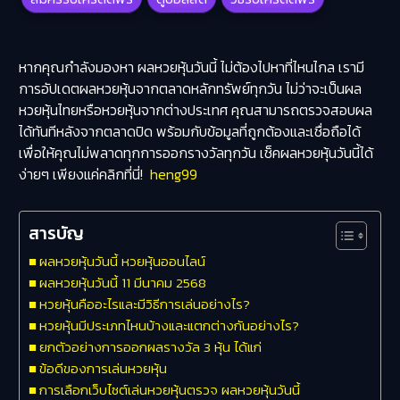
หากคุณกำลังมองหา
ผลหวยหุ้นวันนี้
ไม่ต้องไปหาที่ไหนไกล เรามี
การอัปเดตผลหวยหุ้นจากตลาดหลักทรัพย์ทุกวัน ไม่ว่าจะเป็นผล
หวยหุ้นไทยหรือหวยหุ้นจากต่างประเทศ คุณสามารถตรวจสอบผล
ได้ทันทีหลังจากตลาดปิด พร้อมกับข้อมูลที่ถูกต้องและเชื่อถือได้
เพื่อให้คุณไม่พลาดทุกการออกรางวัลทุกวัน เช็คผลหวยหุ้นวันนี้ได้
ง่ายๆ เพียงแค่คลิกที่นี่!
heng99
สารบัญ
ผลหวยหุ้นวันนี้ หวยหุ้นออนไลน์
ผลหวยหุ้นวันนี้ 11 มีนาคม 2568
หวยหุ้นคืออะไรและมีวิธีการเล่นอย่างไร?
หวยหุ้นมีประเภทไหนบ้างและแตกต่างกันอย่างไร?
ยกตัวอย่างการออกผลรางวัล 3 หุ้น ได้แก่
ข้อดีของการเล่นหวยหุ้น
การเลือกเว็บไซต์เล่นหวยหุ้นตรวจ ผลหวยหุ้นวันนี้