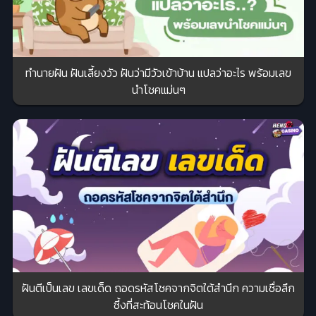
ทำนายฝัน ฝันเลี้ยงวัว ฝันว่ามีวัวเข้าบ้าน แปลว่าอะไร พร้อมเลข
นำโชคแม่นๆ
ฝันตีเป็นเลข เลขเด็ด ถอดรหัสโชคจากจิตใต้สำนึก ความเชื่อลึก
ซึ้งที่สะท้อนโชคในฝัน