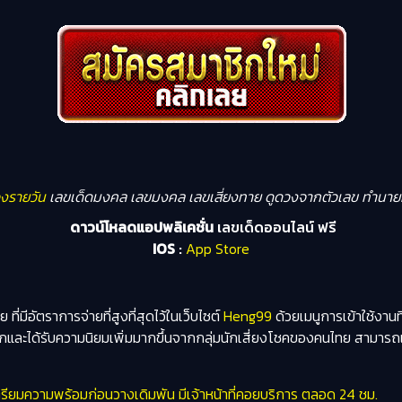
งรายวัน
เลขเด็ดมงคล เลขมงคล เลขเสี่ยงทาย ดูดวงจากตัวเลข ทำนายฝ
ดาวน์โหลดแอปพลิเคชั่น
เลขเด็ดออนไลน์ ฟรี
IOS
:
App Store
มีอัตราการจ่ายที่สูงที่สุดไว้ในเว็บไซต์
Heng99
ด้วยเมนูการเข้าใช้งาน
ู้จักและได้รับความนิยมเพิ่มมากขึ้นจากกลุ่มนักเสี่ยงโชคของคนไทย สามารถเล
เตรียมความพร้อมก่อนวางเดิมพัน มีเจ้าหน้าที่คอยบริการ ตลอด 24 ชม.