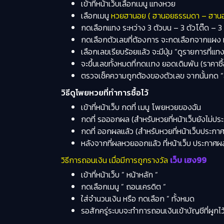
เข้าที่หน้าเว็บเลือกเมนู แทงหวย
เลือกเมนู
หวยฮานอย ( ฮานอยธรรมดา – ฮานอ
กดเลือกแทง ระหว่าง 3 ตัวบน – 3 ตัวโต๊ด – 3 ตัว
กดเลือกตัวเลขที่ต้องการ จะกดเลือกจากแผง ห
เลือกเลขเรียบร้อยแล้ว จะมีปุ่ม “ดูรายการที่แท
จะขึ้นเลขทั้งหมดที่กดเเทง ยอดเดิมพัน (ราคาซื้
ตรวจเช็คความถูกต้องของตัวเลข จากนั้นกด “ส่
วิธีดูโพยหวยที่ทำการซื้อไว้
เข้าที่หน้าเว็บ กดที่ เมนู โพยหวยของฉัน
กดที่ รอออกผล (สำหรับหวยที่หน้าเว็บยังไม่ป
กดที่ ออกผลแล้ว (สำหรับหวยที่หน้าเว็บประกา
หลังจากที่ผลหวยออกแล้ว ที่หน้าเว็บ ประกาศผล
วิธีการถอนเงิน เมื่อมีการถูกรางวัล
เว็บ เฮง99
เข้าที่หน้าเว็บ ” หน้าหลัก “
กดเลือกเมนู ” ถอนเครดิต “
ใส่จำนวนเงิน หรือ กดเลือก ” ทั้งหมด
รอสักครู่ระบบจะทำการถอนเงินเข้าบัญชีที่ผูกไว้