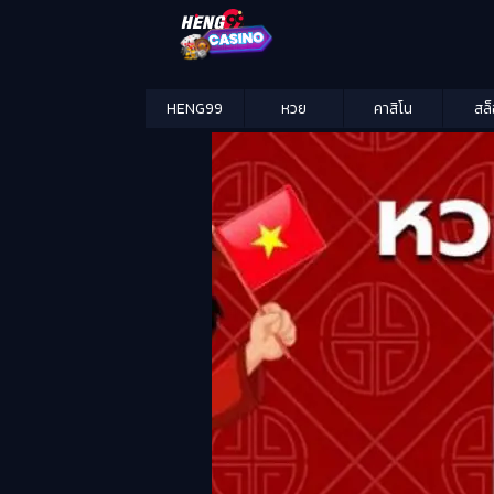
HENG99
หวย
คาสิโน
สล