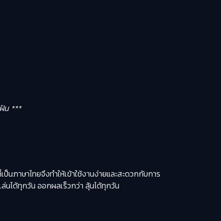
ัน ***
ที่เป็นภาษาไทยจึงทำให้เข้าใช้งานง่ายและสะดวกกับการ
่นได้ทุกวัน ออกผลเร็วกว่า ลุ้นได้ทุกวัน