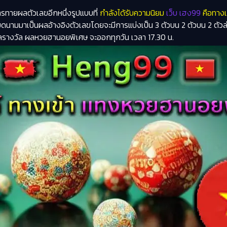
รทายผลตัวเลขอีกหนึ่งรูปแบบที่
กำลังได้รับความนิยม
เว็บ เฮง99
คือทางเ
มมาเป็นผลอ้างอิงตัวเลขโดยจะมีการแบ่งเป็น 3 ตัวบน 2 ตัวบน 2 ตัวล่าง 
ผลรางวัล ผลหวยฮานอยพิเศษ จะออกทุกวัน เวลา 17.30 น.