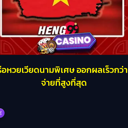
หวยเวียดนามพิเศษ ออกผลเร็วกว่า ลุ้
จ่ายที่สูงที่สุด
รี