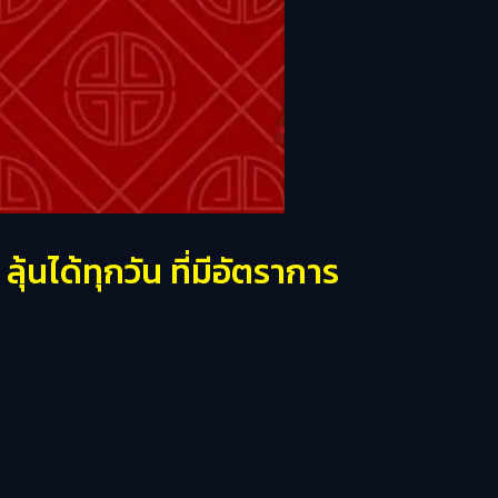
นได้ทุกวัน ที่มีอัตราการ