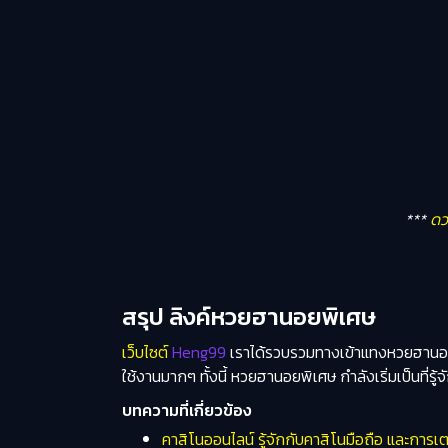
***
ดว
สรุป ลิงค์หวยฮานอยพิเศษ
เว็บไซต์
Heng99
เราได้รวบรวมทางเข้าแทงหวยฮานอย ที่
ใช้งานมากๆ ทั้งนี้ หวยฮานอยพิเศษ กำลังเริ่มเป็นที่ร
บทความที่เกี่ยวข้อง
คาสิโนออนไลน์ รู้จักกับคาสิโนมือถือ และการ