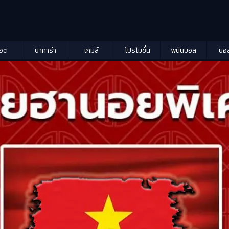
็อต
บาคาร่า
เกมส์
โปรโมชั่น
พนันบอล
บอ