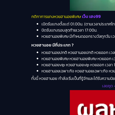
กติกาการแทงหวยฮานอยพิเศษ
เว็บ เฮง99
เปิดรับเเทงตั้งเเต่ 01.00น. (ตามเวลาประเทศไท
ปิดรับเเทงรอบสุดท้ายเวลา 17:00น.
หวยฮานอยพิเศษ มีกำหนดออกรางวัลทุกวัน เว
หวยฮานอย มีกี่ประเภท ?
หวยฮานอยปกติ
หวยฮานอยปกติ หวยออก เวลา
หวยฮานอยพิเศษ
หวยฮานอยพิเศษ หวยออก เวล
หวยฮานอยvip
หวยฮานอยvip หวยออก เวลา 1
หวยฮานอยเฉพาะกิจ
หวยฮานอยเฉพาะกิจ หวยอ
ทั้งนี้ หวยฮานอย กำลังเริ่มเป็นที่รู้จักและได้รับ
เลขชุด 