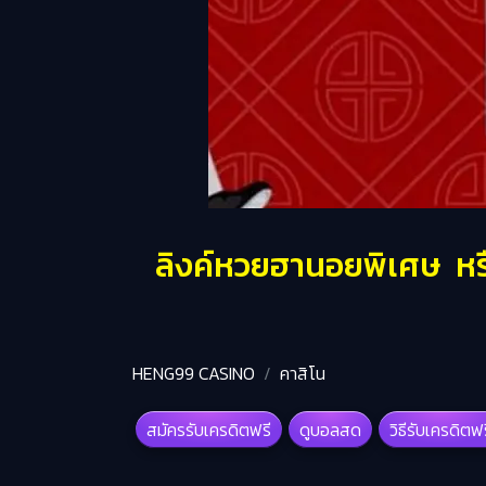
ลิงค์หวยฮานอยพิเศษ หรือ
HENG99 CASINO
คาสิโน
สมัครรับเครดิตฟรี
ดูบอลสด
วิธีรับเครดิตฟ