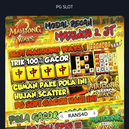
PG SLOT