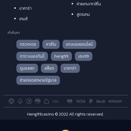
ค่ายเกม/คาสิโน
บาคาร่า
สูตรเกม
เกมส์
คำค้นหา
ตรวจหวย
คาสิโน
แทงบอลออนไลน์
ตารางบอลวันนี้
heng99
เฮง99
ดูบอลสด
สล็อต
บาคาร่า
ถ่ายทอดสดหวยรัฐบาล
Heng99casino © 2022 All rights reserved.