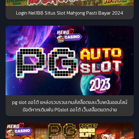
Login Nel188 Situs Slot Mahjong Pasti Bayar 2024
pg slot ออโต้ แหล่งรวบรวมเกมส์สล็อตและเว็บพนันออนไลน์
ข้อดีหากเดิมพัน PGslot ออโต้ เว็บสล็อตแตกง่าย