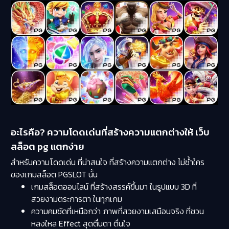
อะไรคือ? ความโดดเด่นที่สร้างความแตกต่างให้ เว็บ
สล็อต pg แตกง่าย
สำหรับความโดดเด่น ที่น่าสนใจ ที่สร้างความแตกต่าง ไม่ซ้ำใคร
ของเกมสล็อต PGSLOT นั้น
เกมสล็อตออนไลน์ ที่สร้างสรรค์ขึ้นมา ในรูปแบบ 3D ที่
สวยงามตระการตา ในทุกเกม
ความคมชัดที่เหนือกว่า ภาพที่สวยงามเสมือนจริง ที่ชวน
หลงใหล Effect สุดตื่นตา ตื่นใจ