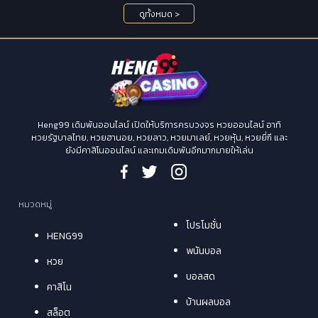
ดูทั้งหมด >
Heng99 เดิมพันออนไลน์ เปิดให้บริการครบวงจร หวยออนไลน์ อาทิ
หวยรัฐบาลไทย, หวยฮานอย, หวยลาว, หวยมาเลย์, หวยหุ้น, หวยยี่กี และ
ยังมีคาสิโนออนไลน์ และเกมเดิมพันอีกมากมายให้เล่น
หมวดหมู่
โปรโมชั่น
HENG99
พนันบอล
หวย
บอลสด
คาสิโน
บ้านผลบอล
สล็อต