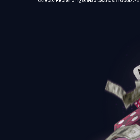
ตัดสินใจ Rebranding อีกครั้ง และให้บริการในชื่อ AE