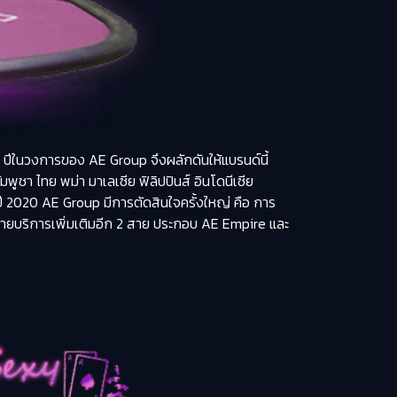
า 20 ปีในวงการของ AE Group จึงผลักดันให้แบรนด์นี้
พูชา ไทย พม่า มาเลเซีย ฟิลิปปินส์ อินโดนีเซีย
ในปี 2020 AE Group มีการตัดสินใจครั้งใหญ่ คือ การ
ยสายบริการเพิ่มเติมอีก 2 สาย ประกอบ AE Empire และ