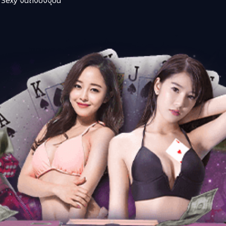
 Sexy จนถึงปัจจุบัน