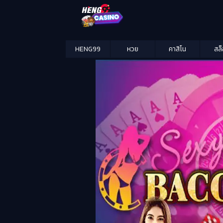
HENG99
หวย
คาสิโน
สล