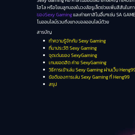
Sexy Gaming คือ คาสิโนออนไลน์ ยักษ์ใหญ่ ที่ให้บ
ไฮโล หรือโยนลูกบอลในวงล้อรูเล็ตช่วยเพิ่มสีสันในกา
ของSexy Gaming
และค่ายคาสิโนอื่นๆเช่น SA GAME
โนออนไลน์รวมถึงแทงบอลออนไลน์ด้วย
สารบัญ
ทำความรู้จักกับ Sexy Gaming
ที่มาประวัติ Sexy Gaming
จุดเด่นของ SexyGaming
เกมยอดฮิต ค่าย SexyGaming
วิธีการเข้าเล่น Sexy Gaming ผ่านเว็บ Heng9
ข้อดีของการเล่น Sexy Gaming ที่ Heng99
สรุป