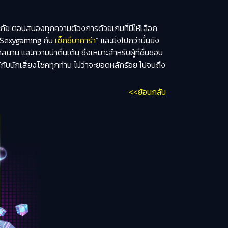
อดภัย ตอบสนองทุกความต้องการด้วยเกมที่มีให้เลือก
ป “Sexygaming กับ
เซ็กซี่บาคาร่า
” และยิ่งไปกว่านั้นยัง
 และความน่าตื่นเต้น ซึ่งเหมาะสำหรับผู้ที่ชื่นชอบ
ับนักเสี่ยงโชคทุกท่าน ไม่ว่าจะยอดหลักร้อย ไปจนถึง
<<ย้อนกลับ