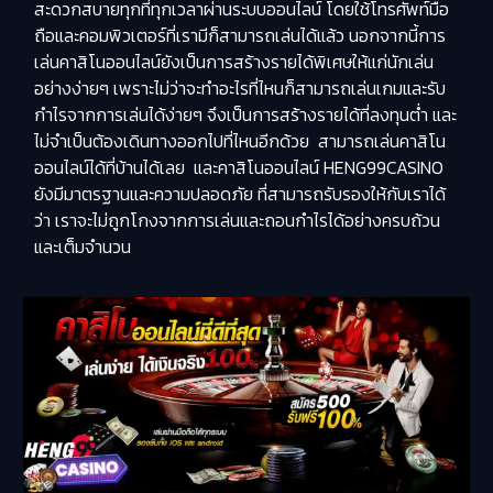
สะดวกสบายทุกที่ทุกเวลาผ่านระบบออนไลน์ โดยใช้โทรศัพท์มือ
ถือและคอมพิวเตอร์ที่เรามีก็สามารถเล่นได้แล้ว นอกจากนี้การ
เล่นคาสิโนออนไลน์ยังเป็นการสร้างรายได้พิเศษให้แก่นักเล่น
อย่างง่ายๆ เพราะไม่ว่าจะทำอะไรที่ไหนก็สามารถเล่นเกมและรับ
กำไรจากการเล่นได้ง่ายๆ จึงเป็นการสร้างรายได้ที่ลงทุนต่ำ และ
ไม่จำเป็นต้องเดินทางออกไปที่ไหนอีกด้วย สามารถเล่นคาสิโน
ออนไลน์ได้ที่บ้านได้เลย และคาสิโนออนไลน์
HENG99CASINO
ยังมีมาตรฐานและความปลอดภัย ที่สามารถรับรองให้กับเราได้
ว่า เราจะไม่ถูกโกงจากการเล่นและถอนกำไรได้อย่างครบถ้วน
และเต็มจำนวน