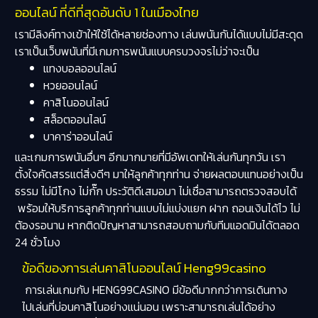
ออนไลน์ ที่ดีที่สุดอันดับ 1 ในเมืองไทย
เรามีลิงค์ทางเข้าให้ใช้ได้หลายช่องทาง เล่นพนันกันได้แบบไม่มีสะดุด
เราเป็นเว็บพนันที่มีเกมการพนันแบบครบวงจรไม่ว่าจะเป็น
แทงบอลออนไลน์
หวยออนไลน์
คาสิโนออนไลน์
สล็อตออนไลน์
บาคาร่าออนไลน์
และเกมการพนันอื่นๆ อีกมากมายที่มีอัพเดทให้เล่นกันทุกวัน เรา
ตั้งใจคัดสรรแต่สิ่งดีๆ มาให้ลูกค้าทุกท่าน จ่ายผลตอบแทนอย่างเป็น
ธรรม ไม่มีโกง ไม่กั๊ก ประวัติดีเสมอมา ไม่เชื่อสามารถตรวจสอบได้
พร้อมให้บริการลูกค้าทุกท่านแบบไม่แบ่งแยก ฝาก ถอนเงินได้ไว ไม่
ต้องรอนาน หากติดปัญหาสามารถสอบถามกับทีมแอดมินได้ตลอด
24 ชั่วโมง
ข้อดีของการเล่นคาสิโนออนไลน์ Heng99casino
การเล่นเกมกับ
HENG99CASINO
มีข้อดีมากกว่าการเดินทาง
ไปเล่นที่บ่อนคาสิโนอย่างแน่นอน เพราะสามารถเล่นได้อย่าง