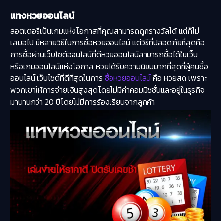
แทงหวยออนไลน์
ลอตเตอรีเป็นเกมแห่งโอกาสที่คุณสามารถถูกรางวัลได้ แต่ก็ไม่
เสมอไป มีหลายวิธีในการซื้อหวยออนไลน์ แต่วิธีที่ปลอดภัยที่สุดคือ
การซื้อผ่านเว็บไซต์ออนไลน์ที่ดี
หวยออนไลน์
สามารถซื้อได้ในเว็บ
หรือเกมออนไลน์แห่งโอกาส หวยได้รับความนิยมมากที่สุดที่ผู้คนซื้อ
ออนไลน์ เว็บไซต์ที่ดีที่สุดในการ
ซื้อหวยออนไลน์
คือ
หวยสด
เพราะ
พวกเขาให้การจ่ายเงินสูงสุดโดยไม่มีค่าคอมมิชชั่นและอยู่ในธุรกิจ
มานานกว่า 20 ปีโดยไม่มีการร้องเรียนจากลูกค้า