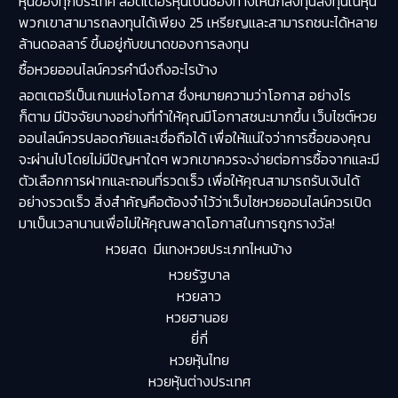
หุ้นของทุกประเทศ ลอตเตอรี่หุ้นเป็นช่องทางให้นักลงทุนลงทุนในหุ้น
พวกเขาสามารถลงทุนได้เพียง 25 เหรียญและสามารถชนะได้หลาย
ล้านดอลลาร์ ขึ้นอยู่กับขนาดของการลงทุน
ซื้อหวย
ออนไลน์
ควรคำนึงถึงอะไรบ้าง
ลอตเตอรีเป็นเกมแห่งโอกาส ซึ่งหมายความว่าโอกาส อย่างไร
ก็ตาม มีปัจจัยบางอย่างที่ทำให้คุณมีโอกาสชนะมากขึ้น เว็บไซต์หวย
ออนไลน์ควรปลอดภัยและเชื่อถือได้ เพื่อให้แน่ใจว่าการซื้อของคุณ
จะผ่านไปโดยไม่มีปัญหาใดๆ พวกเขาควรจะง่ายต่อการซื้อจากและมี
ตัวเลือกการฝากและถอนที่รวดเร็ว เพื่อให้คุณสามารถรับเงินได้
อย่างรวดเร็ว สิ่งสำคัญคือต้องจำไว้ว่าเว็บไซหวยออนไลน์ควรเปิด
มาเป็นเวลานานเพื่อไม่ให้คุณพลาดโอกาสในการถูกรางวัล!
หวยสด มีแทงหวยประเภทไหนบ้าง
หวยรัฐบาล
หวยลาว
หวยฮานอย
ยี่กี่
หวยหุ้นไทย
หวยหุ้นต่างประเทศ