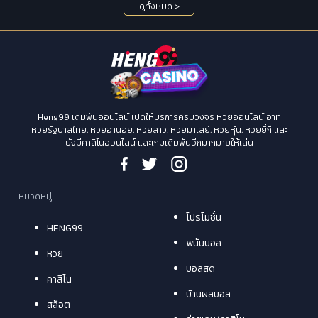
ดูทั้งหมด >
Heng99 เดิมพันออนไลน์ เปิดให้บริการครบวงจร หวยออนไลน์ อาทิ
หวยรัฐบาลไทย, หวยฮานอย, หวยลาว, หวยมาเลย์, หวยหุ้น, หวยยี่กี และ
ยังมีคาสิโนออนไลน์ และเกมเดิมพันอีกมากมายให้เล่น
หมวดหมู่
โปรโมชั่น
HENG99
พนันบอล
หวย
บอลสด
คาสิโน
บ้านผลบอล
สล็อต