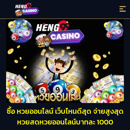
ซื้อ หวยออนไลน์ เว็บไหนดีสุด จ่ายสูงสุด
หวยสดหวยออนไลน์บาทละ 1000