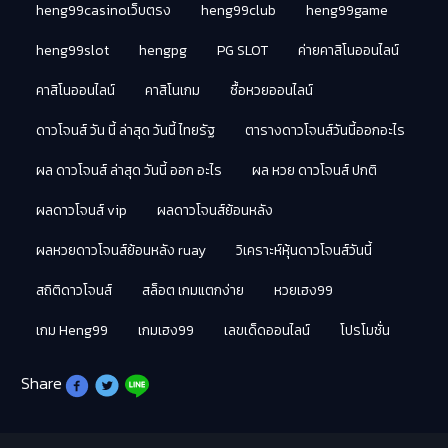
heng99casinoเว็บตรง
heng99club
heng99game
heng99slot
hengpg
PG SLOT
ค่ายคาสิโนออนไลน์
คาสิโนออนไลน์
คาสิโนเกม
ซื้อหวยออนไลน์
ดาวโจนส์ วัน นี้ ล่าสุด วันนี้ ไทยรัฐ
ตารางดาวโจนส์วันนี้ออกอะไร
ผล ดาวโจนส์ ล่าสุด วันนี้ ออก อะไร
ผล หวย ดาวโจนส์ ปกติ
ผลดาวโจนส์ vip
ผลดาวโจนส์ย้อนหลัง
ผลหวยดาวโจนส์ย้อนหลัง ruay
วิเคราะห์หุ้นดาวโจนส์วันนี้
สถิติดาวโจนส์
สล็อต เกมแตกง่าย
หวยเฮง99
เกม Heng99
เกมเฮง99
เลขเด็ดออนไลน์
โปรโมชั่น
Share