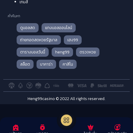
เกมส์
คำค้นหา
ดูบอลสด
แทงบอลออนไลน์
ถ่ายทอดสดหวยรัฐบาล
เฮง99
ตารางบอลวันนี้
heng99
ตรวจหวย
สล็อต
บาคาร่า
คาสิโน
Heng99casino © 2022 All rights reserved.