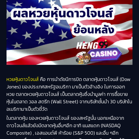
หวยหุ้นดาวโจนส์
คือ การนำดัชนีการปิด ตลาดหุ้นดาวโจนส์ (Dow
Jones) ของประเทศสหรัฐอเมริกา มาเป็นตัวอ้างอิง ในการออก
หวย ตลาดหวยหุ้นดาวโจนส์ เป็นตลาดหุ้นซึ่งนำมูลค่า การซื้อขาย
หุ้นในตลาด วอล สตรีท (Wall Street) จากบริษัทชั้นนำ 30 บริษัทใน
อเมริกามาเป็นตัวชี้วัด
ในตลาดหุ้น ของหวยหุ้นดาวโจนส์ ของสหรัฐนั้น นอกเหนือจาก
ดาวโจนส์แล้วยังมีตลาดหุ้นอื่นๆอีก อาทิ แนสแดก (NASDAQ
Composite) , เอสแอนด์พี ห้าร้อย (S&P 500) และอื่น ๆอีก