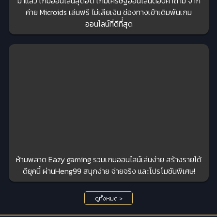
มาแล้ว เกมออนไลน์สุดฮิต เกมเศรษฐีออนไลน์ตอบคําถาม จาก
ค่าย Microids เล่นฟรี ไม่เสียเงิน ช่องทางเข้าเดิมพันเกม
ออนไลน์ที่ดีที่่สุด
ห้ามพลาด Eazy gaming รวมเกมออนไลน์เล่นง่าย สร้างรายได้
ดียุคนี้ ผ่านHeng99 สนุกง่าย จ่ายจริง และโปรโมชันพิเศษ!
ดูทั้งหมด >