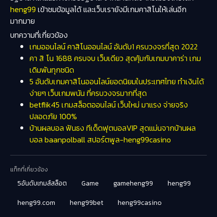
heng99
เข้าชมข้อมูลได้ และเว็บเรายังมีเกมคาสิโนให้เล่นอีก
มากมาย
บทความที่เกี่ยวข้อง
เกมออนไลน์ คาสิโนออนไลน์ อันดับ1 ครบวงจรที่สุด 2022
คา สิ โน 1688 ครบจบ เว็บเดียว สุดคุ้มกับเกมบาคาร่า เกม
เดิมพันทุกชนิด
5 อันดับเกมคาสิโนออนไลน์ยอดนิยมในประเทศไทย ทำเงินได้
ง่ายๆ เว็บเกมพนัน ที่ครบวงจรมากที่สุด
betflik45 เกมสล็อตออนไลน์ เว็บใหม่ มาแรง จ่ายจริง
ปลอดภัย 100%
บ้านผลบอล ฟันธง ทีเด็ดฟุตบอลVIP สุดแม่นจากบ้านผล
บอล baanpolball สปอร์ตพูล-heng99casino
แท็กที่เกี่ยวข้อง
5อันดับเกมส์สล็อต
Game
gameheng99
heng99
heng99.com
heng99bet
heng99casino