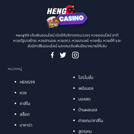
Heng99 เดิมพันออนไลน์ เปิดให้บริการครบวงจร หวยออนไลน์ อาทิ
หวยรัฐบาลไทย, หวยฮานอย, หวยลาว, หวยมาเลย์, หวยหุ้น, หวยยี่กี และ
ยังมีคาสิโนออนไลน์ และเกมเดิมพันอีกมากมายให้เล่น
หมวดหมู่
โปรโมชั่น
HENG99
พนันบอล
หวย
บอลสด
คาสิโน
บ้านผลบอล
สล็อต
ค่ายเกม/คาสิโน
บาคาร่า
สูตรเกม