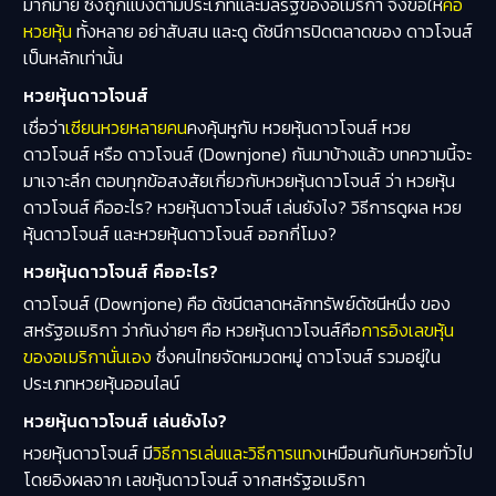
มากมาย ซึ่งถูกแบ่งตามประเภทและมลรัฐของอเมริกา จึงขอให้
คอ
หวยหุ้น
ทั้งหลาย อย่าสับสน และดู ดัชนีการปิดตลาดของ ดาวโจนส์
เป็นหลักเท่านั้น
หวยหุ้นดาวโจนส์
เชื่อว่า
เซียนหวยหลายคน
คงคุ้นหูกับ หวยหุ้นดาวโจนส์ หวย
ดาวโจนส์ หรือ ดาวโจนส์ (Downjone) กันมาบ้างแล้ว บทความนี้จะ
มาเจาะลึก ตอบทุกข้อสงสัยเกี่ยวกับหวยหุ้นดาวโจนส์ ว่า หวยหุ้น
ดาวโจนส์ คืออะไร? หวยหุ้นดาวโจนส์ เล่นยังไง? วิธีการดูผล หวย
หุ้นดาวโจนส์ และหวยหุ้นดาวโจนส์ ออกกี่โมง?
หวยหุ้นดาวโจนส์ คืออะไร?
ดาวโจนส์ (Downjone) คือ ดัชนีตลาดหลักทรัพย์ดัชนีหนึ่ง ของ
สหรัฐอเมริกา ว่ากันง่ายๆ คือ หวยหุ้นดาวโจนส์คือ
การอิงเลขหุ้น
ของอเมริกานั่นเอง
ซึ่งคนไทยจัดหมวดหมู่ ดาวโจนส์ รวมอยู่ใน
ประเภทหวยหุ้นออนไลน์
หวยหุ้นดาวโจนส์ เล่นยังไง?
หวยหุ้นดาวโจนส์ มี
วิธีการเล่นและวิธีการแทง
เหมือนกันกับหวยทั่วไป
โดยอิงผลจาก เลขหุ้นดาวโจนส์ จากสหรัฐอเมริกา