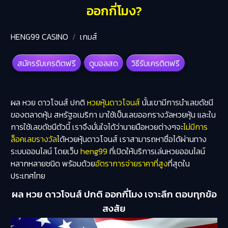
ออกกี่โมง?
HENG99 CASINO
เกมส์
สมัครรับเครดิตฟรี
ดูบอลสด
วิธีรับเครดิตฟรี
ผล หวย ดาวโจนส์ ปกติ
หวยหุ้นดาวโจนส์
นั้นเขามีการนำเลขดัชนี
ของตลาดหุ้น สหรัฐอเมริกา มาใช้เป็นเลขออกรางวัลหวยหุ้น และใน
การใช้เลขดัชนีตัวนี้ เราจึงมั่นใจได้ว่านายมือหวยต่างๆจะ
ไม่มีการ
ล็อคเลขรางวัล
ได้หวยหุ้นดาวโจนส์ เราสามารถหาซื่อได้ผ่านทาง
ระบบออนไลน์ โดยเว็บ
heng99
ที่เปิดให้บริการเล่นหวยออนไลน์
หลากหลายชนิด พร้อมด้วย
อัตราการจ่ายราคาที่สูง
ที่สุดใน
ประเทศไทย
ผล หวย ดาวโจนส์ ปกติ ออกกี่โมง เจาะลึก ตอบทุกข้อ
สงสัย