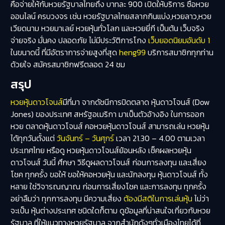
คือจ่ายให้กับหวยรัฐบาลไทยถึง บาทละ 900 เปิดให้บริการ ซื้อหวย
ออนไลน์ ครบวงจร เช่น หวยรัฐบาลไทยสลากกินแบ่ง,หวยลาว,หวย
เวียดนาม หวยมาเลย์ หวยหุ้นทั่วโลก และหวยยี่กี เป็นต้น เว็บจริง
จ่ายจริง มั่นคง ปลอดภัย ไม่มีประวัติการโกง
เว็บยอดนิยมอันดับ 1
ในขนาดนี้ ที่มีอัตราการจ่ายสูงที่สุด
heng99
บริการสมาชิกทุกท่าน
ด้วยใจ สมัครสมาชิกฟรีตลอด 24 ชม
สรุป
หวยหุ้นดาวโจนส์
มีที่มา จากดัชนีการปิดตลาด หุ้นดาวโจนส์ (Dow
Jones) ของประเทศ สหรัฐอเมริกา มาเป็นตัวอ้างอิง ในการออก
หวย ตลาดหุ้นดาวโจนส์ คอหวยหุ้นดาวโจนส์ สามารถเล่น หวยหุ้น
ได้ทุกวันตั้งแต่
วันจันทร์ – วันศุกร์
เวลา 21.30 – 4.00 ตามเวลา
ประเทศไทย หรือดู หวยหุ้นดาวโจนส์ย้อนหลัง เช็คผลหวยหุ้น
ดาวโจนส์ วันนี้ ศึกษา วิธีดูผลดาวโจนส์ ก่อนการลงทุน และเสี่ยง
โชค ทุกครั้ง ขอให้ ขอให้คอหวยหุ้น และนักลงทุน หุ้นดาวโจนส์ ทั้ง
หลาย ใช่วิจารณญาณ ก่อนการเสี่ยงโชค และการลงทุน ทุกครั้ง
อย่าลืมว่า ทุกการลงทุน มีความเสี่ยง
ต้องมีสติในการเล่นหุ้น
ไม่ว่า
จะเป็น หุ้นต่างประเทศ ชนิดใดก็ตาม ดูข้อมูลที่น่าสนใจเกี่ยวกับหวย
รัฐบาล ที่ให้แนวทางหวยรัฐบาล จากสำนักดังๆทั่วเมืองไทยได้ที่