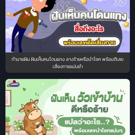
ทำนายฝัน ฝันเห็นคนโดนแทง ลางร้ายหรือนำโชค พร้อมตีเลข
เสี่ยงทายแม่นยำ