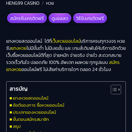
HENG99 CASINO
หวย
สมัครรับเครดิตฟรี
ดูบอลสด
วิธีรับเครดิตฟรี
แทงหวยสดออนไลน์ ได้ที่
เว็บหวยออนไลน์
บริการครบทุกวงจร หวย
รับ
แทงหวย
ไม่มีขั้นต่ำ ไม่มีเลขอั้น และ เกมส์เดิมพันให้บริการอีกด้วย
เว็บซื้อหวยออนไลน์ดีที่สุด จ่ายหนัก จ่ายจริง จ่ายไว สะดวกสบาย
รวดเร็วทันใจ ปลอดภัย 100% อัพเดท ผลหวย ทุกรูปแบบ
สมัคร
แทงหวย
ออนไลน์ฟรี ไม่เสียค่าบริการใดๆ ตลอด 24 ชั่วโมง
สารบัญ
แทงหวยสดออนไลน์
ข้อดีของการ ซื้อหวยออนไลน์
ประเภทของหวยออนไลน์
ขั้นตอนสมัครสมาชิก
สรุป