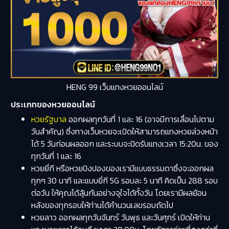
HENG 99 เว็บแทงหวยออนไลน์
ประเภทของหวยออนไลน์
หวยรัฐบาล
ออกผลทุกวันที่ 1 และ 16 (อาจมีการเลื่อนไปตาม
วันสำคัญ) ซึ่งทางเว็บหวยจะเปิดให้สามารถแทงหวยล่วงหน้า
ได้ 5 วันก่อนผลออก และระบบจะปิดรับแทงเวลา 15:20น. ของ
ทุกวันที่ 1 และ 16
หวยยี่กี หรือหวยปิงปองของเรามีแบบธรรมดาซึ่งจะออกผล
ทุกๆ 30 นาที และแบบยี่กี 5G รอบละ 5 นาที คิดเป็น 288 รอบ
ต่อวัน ให้คุณได้ลุ้นกันอย่างจุใจได้ทั้งวัน โดยเรามีผลย้อน
หลังของทุกรอบให้ท่านได้คำนวนเลขรอบถัดไป
หวยลาว ออกผลทุกวันจันทร์ วันพุธ และวันศุกร์ เปิดให้ท่าน