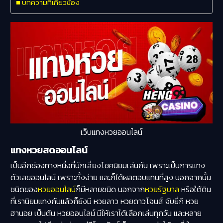
บทความที่เกี่ยวข้อง
เว็บแทงหวยออนไลน์
แทงหวยสดออนไลน์
เป็นอีกช่องทางหนึ่งที่นักเสี่ยงโชคนิยมเล่นกัน เพราะเป็นการแทง
ตัวเลขออนไลน์ เพราะทั้งง่าย และก็ได้ผลตอบแทนที่สูง นอกจากนั้น
ชนิดของ
หวยออนไลน์
ก็มีหลายชนิด นอกจาก
หวยรัฐบาล
หรือใต้ดิน
ที่เรานิยมแทงกันแล้วก็ยังมี หวยลาว หวยดาวโจนส์ จับยี่กี หวย
ฮานอย เป็นต้น หวยออนไลน์ มีให้เราได้เลือกเล่นทุกวัน และหลาย