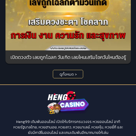
เปิดดวงตัว เลขถูกโฉลก วันเกิด เลขไหนเสริมโชควันไหนต้องรู้
ดูทั้งหมด >
Heng99 เดิมพันออนไลน์ เปิดให้บริการครบวงจร หวยออนไลน์ อาทิ
หวยรัฐบาลไทย, หวยฮานอย, หวยลาว, หวยมาเลย์, หวยหุ้น, หวยยี่กี และ
ยังมีคาสิโนออนไลน์ และเกมเดิมพันอีกมากมายให้เล่น