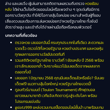
ล่าง และเลขวิ่ง ผู้เล่นสามารถติดตามผลรวมถึงตรวจ
หวยย้อน
หลัง
ได้ผ่านเว็บไซต์หวยออนไลน์หรือเพจต่าง ๆ จุดเด่นคือมีการ
ออกรางวัลทุกวัน ทำให้มีโอกาสลุ้นโชคบ่อย เหมาะสำหรับผู้ที่ชอบ
เสี่ยงดวงและต้องการเล่นหวยบ่อยกว่าหวยรัฐบาลไทย ทั้งยังมี
อัตราจ่ายสูง และเข้าถึงได้ง่ายผ่านมือถือหรือคอมพิวเตอร์
บทความที่เกี่ยวข้อง
ตรวจหวย เลขออกวันนี้ ครบทุกประเภทในที่เดียว สะดวกและ
รวดเร็ว ตรวจได้ทั้งหวยรัฐบาล หวยต่างประเทศ และหวยหุ้น
ทุกผลการออกรางวัลอัปเดตทันที
รวมสถิติหวยรัฐบาลไทย รางวัลที่ 1 ย้อนหลัง ปี 2568 พร้อม
เจาะลึกเลขออกซ้ำ วิเคราะห์แนวโน้มเลขเด็ดจากผลสลาก
ตลอดทั้งปี
เลขออก 1 มิถุนายน 2568 คุณมีเลขเด็ดแล้วหรือยัง? รับเลข
เด็ดฟรี! แนวทางลุ้นโชคใหญ่ หวยรัฐบาลไทยงวดนี้!
ตูลงทัวร์นาเมนต์ (Toulon Tournament) ศึกฟุตบอล
เยาวชนนานาชาติ เวทีแจ้งเกิดดาวรุ่งสู่ระดับโลก พร้อม
โปรแกรมแข่งขัน
gslotz999 แหล่งรวมเกมสล็อตออนไลน์ชั้นนำ มาพร้อมเกม