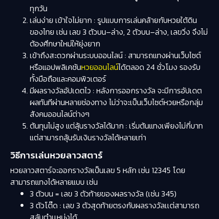
ทุกวัน
เล่นง่าย เข้าใจไม่ยาก : รูปแบบการเล่นคล้ายกับหวยใต้ดิน
ของไทย เช่น เลข 3 ตัวบน–ล่าง, 2 ตัวบน–ล่าง, เลขวิ่ง จึงไม่
ต้องศึกษาใหม่ให้ยุ่งยาก
เข้าถึงสะดวกผ่านระบบออนไลน์ : สามารถแทงผ่านเว็บไซต์
หรือแอปพลิเคชัน
หวยออนไลน์
ได้ตลอด 24 ชั่วโมง รองรับ
ทั้งมือถือและคอมพิวเตอร์
มีผลรางวัลอัปเดตไว : หลังการออกรางวัล จะมีการอัปเดต
ผลทันทีผ่านหลายช่องทาง ไม่ว่าจะเป็นเว็บไซต์หวยหรือกลุ่ม
สังคมออนไลน์ต่างๆ
ต้นทุนไม่สูง แต่ลุ้นรางวัลได้มาก : เริ่มต้นแทงเพียงไม่กี่บาท
แต่สามารถลุ้นรับเงินรางวัลได้หลายเท่า
วิธีการเล่นหวยลาวสตาร์
หวยลาวสตาร์จะออกรางวัลเป็นเลข 5 หลัก เช่น 12345 โดย
สามารถแทงได้หลายแบบ เช่น
3 ตัวบน = เลข 3 ตัวท้ายของผลรางวัล (เช่น 345)
3 ตัวโต๊ด : เลข 3 ตัวสุดท้ายตรงกับผลรางวัลเเต่สามารถ
สลับตำเเหน่งได้