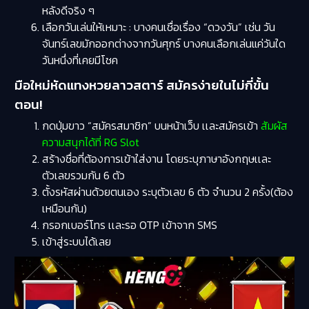
หลังดีจริง ๆ
เลือกวันเล่นให้เหมาะ : บางคนเชื่อเรื่อง “ดวงวัน” เช่น วัน
จันทร์เลขมักออกต่างจากวันศุกร์ บางคนเลือกเล่นแค่วันใด
วันหนึ่งที่เคยมีโชค
มือใหม่หัดแทงหวยลาวสตาร์ สมัครง่ายในไม่กี่ขั้น
ตอน!
กดปุ่มขาว “สมัครสมาชิก” บนหน้าเว็บ เเละสมัครเข้า
สัมผัส
ความสนุกได้ที่ RG Slot
สร้างชื่อที่ต้องการเข้าใส่งาน โดยระบุภาษาอังกฤษเเละ
ตัวเลขรวมกัน 6 ตัว
ตั้งรหัสผ่านด้วยตนเอง ระบุตัวเลข 6 ตัว จำนวน 2 ครั้ง(ต้อง
เหมือนกัน)
กรอกเบอร์โทร เเละรอ OTP เข้าจาก SMS
เข้าสู่ระบบได้เลย