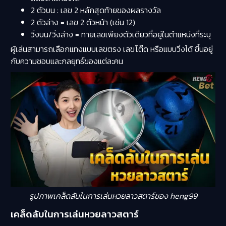
2 ตัวบน : เลข 2 หลักสุดท้ายของผลรางวัล
2 ตัวล่าง = เลข 2 ตัวหน้า (เช่น 12)
วิ่งบน/วิ่งล่าง = ทายเลขเพียงตัวเดียวที่อยู่ในตำแหน่งที่ระบุ
ผู้เล่นสามารถเลือกแทงแบบเลขตรง เลขโต๊ด หรือแบบวิ่งได้ ขึ้นอยู่
กับความชอบและกลยุทธ์ของแต่ละคน
รูปภาพเคล็ดลับในการเล่นหวยลาวสตาร์ของ heng99
เคล็ดลับในการเล่นหวยลาวสตาร์