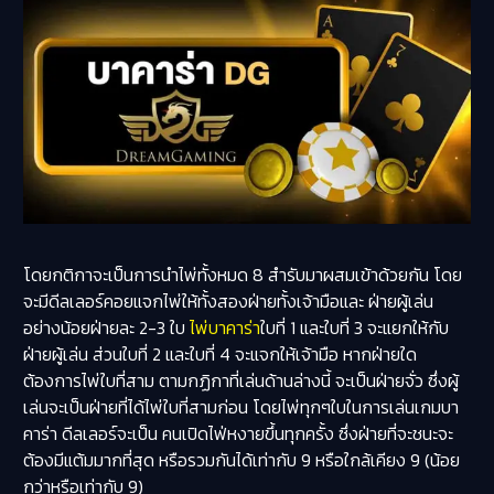
โดยกติกาจะเป็นการนำไพ่ทั้งหมด 8 สำรับมาผสมเข้าด้วยกัน โดย
จะมีดีลเลอร์คอยแจกไพ่ให้ทั้งสองฝ่ายทั้งเจ้ามือและ ฝ่ายผู้เล่น
อย่างน้อยฝ่ายละ 2-3 ใบ
ไพ่บาคาร่า
ใบที่ 1 และใบที่ 3 จะแยกให้กับ
ฝ่ายผู้เล่น ส่วนใบที่ 2 และใบที่ 4 จะแจกให้เจ้ามือ หากฝ่ายใด
ต้องการไพ่ใบที่สาม ตามกฏิกาที่เล่นด้านล่างนี้ จะเป็นฝ่ายจั่ว ซึ่งผู้
เล่นจะเป็นฝ่ายที่ได้ไพ่ใบที่สามก่อน โดยไพ่ทุกๆใบในการเล่นเกมบา
คาร่า ดีลเลอร์จะเป็น คนเปิดไฟ่หงายขึ้นทุกครั้ง ซึ่งฝ่ายที่จะชนะจะ
ต้องมีแต้มมากที่สุด หรือรวมกันได้เท่ากับ 9 หรือใกล้เคียง 9 (น้อย
กว่าหรือเท่ากับ 9)