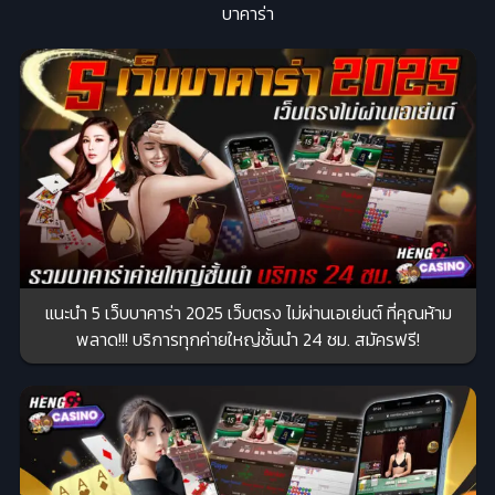
บาคาร่า
แนะนำ 5 เว็บบาคาร่า 2025 เว็บตรง ไม่ผ่านเอเย่นต์ ที่คุณห้าม
พลาด!!! บริการทุกค่ายใหญ่ชั้นนำ 24 ชม. สมัครฟรี!