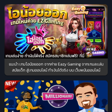
แนะนำ เกมโอน้อยออก จากค่าย Eazy Gaming จากเกมละเล่น
สมัยเด็ก สู่เกมออนไลน์ ทำเงินได้จริง บน เว็บพนันออนไลน์