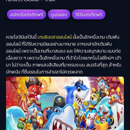
สมัครรับเครดิตฟรี
ดูบอลสด
วิธีรับเครดิตฟรี
หวยโฮจิมินห์วันนี้
เกมยิงปลาออนไลน์
นั้นเป็นอีกหนึ่งเกม เดิมพัน
ออนไลน์ ที่ได้รับความนิยมอย่างมากมาย จากเหล่านักเดิมพัน
ออนไลน์ เพราะเป็นเกมที่เบาสมอง และ ให้ความสนุกสนาน แบบต่อ
เนื่องยาว ๆ เพราะเป็นอีกหนึ่งเกม ที่เร้าใจโดยเทคโนโลยีใหม่ๆ เข้า
มา ไม่ว่าจะเป็น ภาพแสงสีเสียงที่มาครบระบบ สมจริงที่สุด สำหรับ
นักพนัน ที่ชื่นชอบในการล่าปลาไม่ควรพลาด