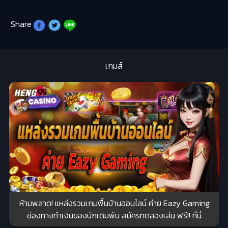
Share
เกมส์
ห้ามพลาด! แหล่งรวมเกมพื้นบ้านออนไลน์ ค่าย Eazy Gaming
ช่องทางทำเงินของนักเดิมพัน สมัครทดลองเล่น ฟรี!! ที่นี่