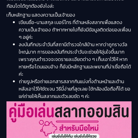
ก้อนโตได้ถูกต้องยังไงล่ะ
เก็บหลักฐาน แสดงความเป็นเจ้าของ
เขียนชื่อ-นามสกุล เบอร์โทร ที่ด้านหลังสลากเพื่อแสดง
ความเป็นเจ้าของ ถ้าหากหายไปก็ยังมีข้อมูลติดต่อของเพื่อน
ๆ อยู่ค่ะ
ลงบันทึกประจำวันที่สถานีตำรวจใกล้บ้าน หากว่าถูกรางวัล
ใหญ่มาก การขอลงบันทึกประจำวันจะช่วยให้อุ่นใจขึ้นมาก
เพราะคุณตำรวจจะจดรายละเอียดต่าง ๆ เก็บเอาไว้ให้ หาก
หายหรือโดนแอบอ้าง ก็ยังมีหลักฐานและพยานที่น่าเชื่อถือได้
ค่ะ
ถ่ายรูปหรือถ่ายเอกสารสลากกินแบ่งทั้งด้านหน้าและด้าน
หลังเอาไว้ให้ชัดเจน วิธีนี้ง่ายที่สุดเลย ใช้กล้องมือถือก็ได้ ขอ
แค่ถ่ายให้เห็นสลากและตัวเลขชัด ๆ ค่ะ