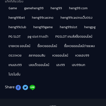
แท็กที่เกี่ยวข้อง
Game
gameheng99
heng99
heng99.com
heng99bet
heng99casino
heng99casinoเว็บตรง
heng99club
heng99game
heng99slot
hengpg
PG SLOT
pg slot ทางเข้า
PGSLOT เกมส์สล็อตออนไลน์
ขายหวย ออนไลน์
ซื้อหวยออนไลน์
ซื้อหวยออนไลน์จ่ายแพง
ตรวจหวย
สลากออมสิน
หวยออนไลน์
หวยเฮง99
เกมเฮง99
เลขเด็ดออนไลน์
เฮง99
เฮง99เบท
โปรโมชั่น
Share