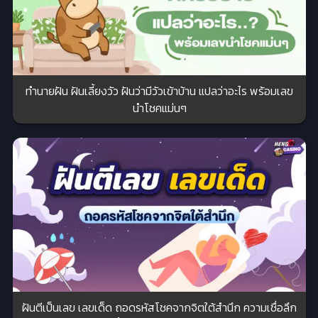
ทำนายฝัน ฝันเลี้ยงวัว ฝันว่ามีวัวเข้าบ้าน แปลว่าอะไร พร้อมเลข
นำโชคแม่นๆ
ฝันตีเป็นเลข เลขเด็ด ถอดรหัสโชคจากจิตใต้สำนึก ความเชื่อลึก