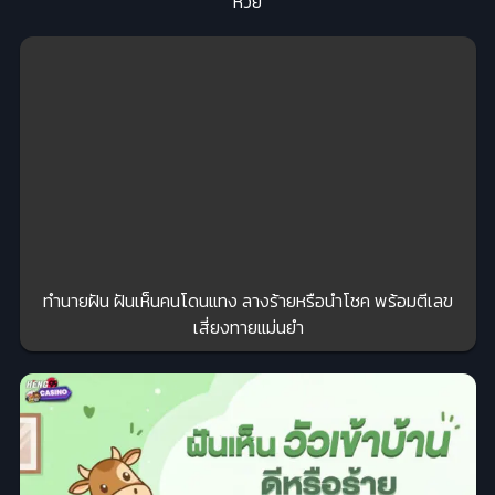
หวย
ทำนายฝัน ฝันเห็นคนโดนแทง ลางร้ายหรือนำโชค พร้อมตีเลข
เสี่ยงทายแม่นยำ