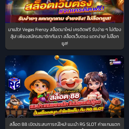
มาแล้ว! Vegas Frenzy สล็อตมาใหม่ เครดิตฟรี รับง่าย ๆ ไม่ต้อง
ลุ้น! เพียงสมัครสมาชิกกับเรา สล็อตเว็บตรง แตกง่าย! ไม่ล็อก
ยูส!
สล็อต 88 เปิดประสบการณ์ใหม่! แนะนำ RG SLOT ค่ายเกมแตก