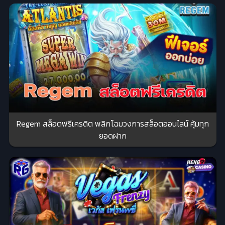
Regem สล็อตฟรีเครดิต พลิกโฉมวงการสล็อตออนไลน์ คุ้มทุก
ยอดฝาก