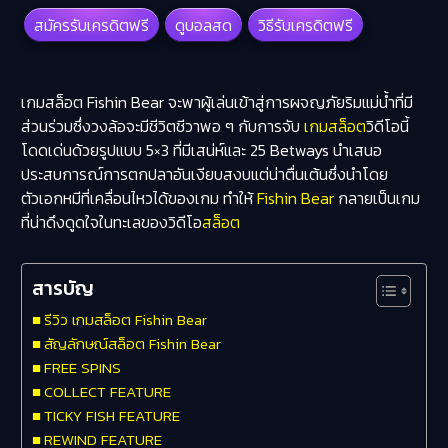
สมัครรับเครดิตฟรี
ดูบอลสด
วิธีรับเครดิตฟรี
เกมสล็อต Fishin Bear จะพาผู้เล่นเข้าสู่การผจญภัยริมแม่น้ำที่มี
ส่วนร่วมซึ่งวงล้อจะมีชีวิตชีวาพอ ๆ กับการจับ
เกมสล็อต
วิดีโอนี้
โดดเด่นด้วยรูปแบบ 5×3 ที่มีเสน่ห์และ 25 Betways นำเสนอ
ประสบการณ์การตกปลาอันเงียบสงบแต่น่าตื่นเต้นซึ่งนำโดย
ตัวเอกหมีที่เคลื่อนไหวได้ของเกม ทำให้
Fishin Bear
กลายเป็นเกม
ที่น่าดึงดูดใจในทะเลของวิดีโอ
สล็อต
สารบัญ
รีวิว เกมสล็อต Fishin Bear
สัญลักษณ์สล็อต Fishin Bear
FREE SPINS
COLLECT FEATURE
TICKY FISH FEATURE
REWIND FEATURE