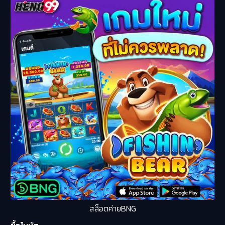
สล็อตค่ายBNG