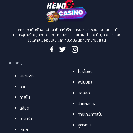
Heng99 เดิมพันออนไลน์ เปิดให้บริการครบวงจร หวยออนไลน์ อาทิ
หวยรัฐบาลไทย, หวยฮานอย, หวยลาว, หวยมาเลย์, หวยหุ้น, หวยยี่กี และ
ยังมีคาสิโนออนไลน์ และเกมเดิมพันอีกมากมายให้เล่น
หมวดหมู่
โปรโมชั่น
HENG99
พนันบอล
หวย
บอลสด
คาสิโน
บ้านผลบอล
สล็อต
ค่ายเกม/คาสิโน
บาคาร่า
สูตรเกม
เกมส์