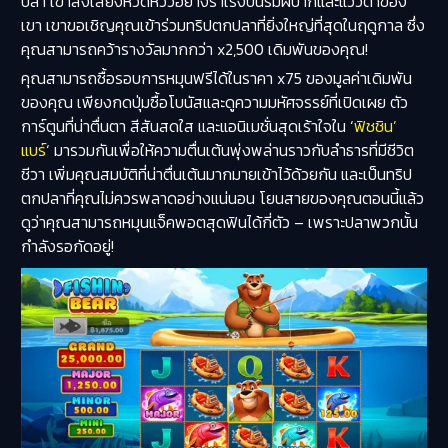
ปลา เขาส่งเสียงหวีดหวิวอย่างร่าเริงบนริมฝีปากและแววตาของ
เขา เขาขอเชิญคุณเข้าร่วมทริปตกปลาที่ยิ่งใหญ่ที่สุดในฤดูกาล ซึ่ง
คุณสามารถคว้ารางวัลมากกว่า x2,500 เดิมพันของคุณ!
คุณสามารถซื้อรอบการหมุนฟรีได้ในราคา x75 ของมูลค่าเดิมพัน
ของคุณ เพียงกดปุ่มซื้อโบนัสและดูความมหัศจรรย์ที่เปิดเผย ตัว
การ์ตูนที่น่าตื่นตา สีสันสดใส และแอนิเมชั่นสุดเร้าใจใน ‘
ฟิชชิน’
แบร์
‘ มารวมกันเพื่อให้ความตื่นเต้นพุ่งพล่านราวกับลำธารที่มีชีวิต
ชีวา เพิ่มคุณสมบัติที่น่าตื่นเต้นมากมายเข้าไว้ด้วยกัน และเป็นทริป
ตกปลาที่คุณไม่ควรพลาดอย่างแน่นอน โยนสายของคุณตอนนี้แล้ว
ดูว่าคุณสามารถหมุนแจ็คพอตสุดฟินได้กี่ตัว – เพราะปลาพวกนั้น
กำลังรอกัดอยู่!