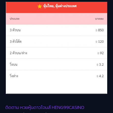
ติดตาม หวยหุ้นดาวโจนส์ HENG99CASINO