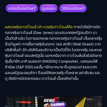
สมัครรับเครดิตฟรี
ดูบอลสด
วิธีรับเครดิตฟรี
ผลหวยหุ้นดาวน์โจนส์ เช้า หวยหุ้นดาวโจนส์คือ
การนำดัชนีการปิด
ตลาดหุ้นดาวโจนส์ (Dow Jones) ของประเทศสหรัฐอเมริกา มา
เป็นตัวอ้างอิง ในการออกหวย ตลาดหวยหุ้นดาวโจนส์ เป็นตลาดหุ้น
ซึ่งนำมูลค่า การซื้อขายหุ้นในตลาด วอล สตรีท (Wall Street) จาก
บริษัทชั้นนำ 30 บริษัทในอเมริกามาเป็นตัวชี้วัด ในตลาดหุ้น ของหวย
หุ้นดาวโจนส์ ของสหรัฐนั้น นอกเหนือจาก ดาวโจนส์แล้วยังมีตลาด
หุ้นอื่นๆอีก อาทิ แนสแดก (NASDAQ Composite) , เอสแอนด์พี
ห้าร้อย (S&P 500) และอื่น ๆอีกมากมาย ซึ่งถูกแบ่งตามประเภท
และมลรัฐของอเมริกา จึงขอให้คอหวยหุ้น ทั้งหลาย อย่าสับสน และ
ดู ดัชนีการปิดตลาดของ ดาวโจนส์ เป็นหลักเท่านั้น