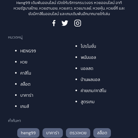
Heng99 เดิมพันออนไลน์ เปิดให้บริการครบวงจร หวยออนไลน์ อาทิ
หวยรัฐบาลไทย, หวยฮานอย, หวยลาว, หวยมาเลย์, หวยหุ้น, หวยยี่กี และ
ยังมีคาสิโนออนไลน์ และเกมเดิมพันอีกมากมายให้เล่น
หมวดหมู่
โปรโมชั่น
HENG99
พนันบอล
หวย
บอลสด
คาสิโน
บ้านผลบอล
สล็อต
ค่ายเกม/คาสิโน
บาคาร่า
สูตรเกม
เกมส์
คำค้นหา
heng99
บาคาร่า
ตรวจหวย
สล็อต