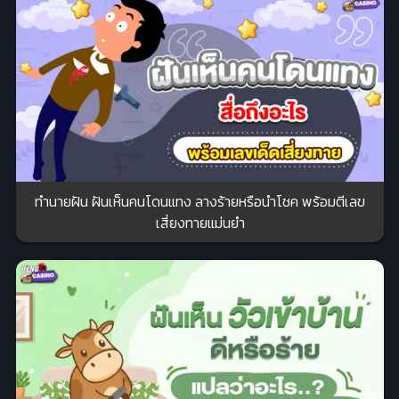
ทำนายฝัน ฝันเห็นคนโดนแทง ลางร้ายหรือนำโชค พร้อมตีเลข
เสี่ยงทายแม่นยำ