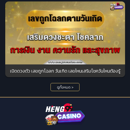
เปิดดวงตัว เลขถูกโฉลก วันเกิด เลขไหนเสริมโชควันไหนต้องรู้
ดูทั้งหมด >