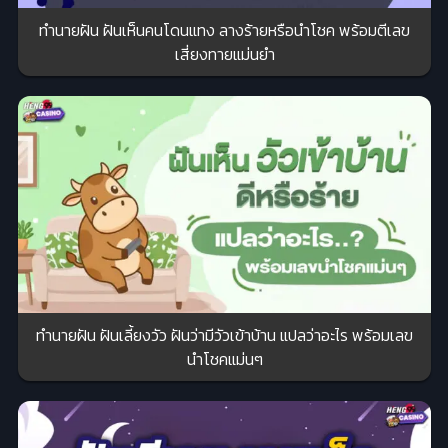
ทำนายฝัน ฝันเห็นคนโดนแทง ลางร้ายหรือนำโชค พร้อมตีเลข
เสี่ยงทายแม่นยำ
ทำนายฝัน ฝันเลี้ยงวัว ฝันว่ามีวัวเข้าบ้าน แปลว่าอะไร พร้อมเลข
นำโชคแม่นๆ