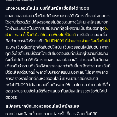
แทงหวยออนไลน์ ระบบที่ทันสมัย เชื่อถือได้ 100%
แทงหวยออนไลน์ เชื่อถือได้ด้วยระบบการให้บริการ ที่ตอบโจทย์การ
ใช้งานที่รวดเร็วไม่ต้องรอคอยไม่ต้องเดินทางไปไหน สมัครสมาชิก
ได้ผ่านระบบอัตโนมัติทั้ทันสมัยมากที่สุดให้ความเป็นส่วนตัวที่สูง
จะ
ฝาก-ถอน ก็เร็วทันใจ ใช้เวลาเพียงไม่กี่วินาที
การันตีความน่าเชื่อ
ถือด้วยการใช้บริการกับ
เว็บHENG99 ที่จ่ายง่าย จ่ายจริงเชื่อถือได้
100% เว็บเดียวที่ถูกจัดอันดับให้เป็น เว็บหวยออนไลน์อันดับ 1 จาก
ทุกเว็บไซต์ แถมมีรีวิวที่ได้แต่เสียงตอบรับที่ดีมีแต่ผู้ใช้งานที่ประทับ
ใจเมื่อได้เข้ามาใช้บริการ แทงหวยออนไลน์ แล้ว ต่างชมเป็นเสีนยง
เดียวกันว่าระบบดี เว็บดีจ่ายราคาสูงกว่าเว็บอื่นๆ อีกต่างหาก เว็บที่
มีชื่อเสียงดีขนาดนี้ พลาดไปเสียดายแย่นะบอกเลย ไม่อยากพลาด
การสร้างรายได้ที่ดีกับหวยออนไลน์ เชิญเข้ามาสมัครสมาชิ
กกับHENG99 ได้เลยตอนนี้ สมัครง่ายใช้เวลาไม่นาน ทำตามไม่กี่ขั้น
ตอน ผ่านระบบอัตโนมัติที่สุดแสนจะทันสมัยสมัครรวดเร็วทันใจไม่
ต้องรอ
สมัครสมากชิกแทงหวยออนไลน์ สมัครเลย
หากท่านจะเลือกเว็บแทงหวยแต่ละครั้ง ก็ควรเลือกเว็บที่ดีมี