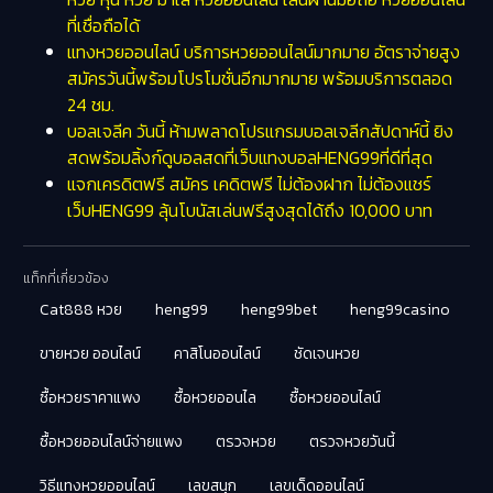
ที่เชื่อถือได้
แทงหวยออนไลน์ บริการหวยออนไลน์มากมาย อัตราจ่ายสูง
สมัครวันนี้พร้อมโปรโมชั่นอีกมากมาย พร้อมบริการตลอด
24 ชม.
บอลเจลีค วันนี้ ห้ามพลาดโปรแกรมบอลเจลีกสัปดาห์นี้ ยิง
สดพร้อมลิ้งก์ดูบอลสดที่เว็บแทงบอลHENG99ที่ดีที่สุด
แจกเครดิตฟรี สมัคร เคดิตฟรี ไม่ต้องฝาก ไม่ต้องแชร์
เว็บHENG99 ลุ้นโบนัสเล่นฟรีสูงสุดได้ถึง 10,000 บาท
แท็กที่เกี่ยวข้อง
Cat888 หวย
heng99
heng99bet
heng99casino
ขายหวย ออนไลน์
คาสิโนออนไลน์
ชัดเจนหวย
ซื้อหวยราคาแพง
ซื้อหวยออนไล
ซื้อหวยออนไลน์
ซื้อหวยออนไลน์จ่ายแพง
ตรวจหวย
ตรวจหวยวันนี้
วิธีแทงหวยออนไลน์
เลขสนุก
เลขเด็ดออนไลน์