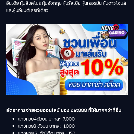
อินเดีย หุ้นสิงคโปร์ หุ้นอังกฤษ หุ้นรัสเซีย หุ้นเยอรมัน หุ้นดาวโจนส์
และหุ้นอียิปต์เลยทีเดียว
อัตราการจ่ายหวยออนไลน์ ของ cat888 ที่ให้มากกว่าที่อื่น
แทงหวย4ตัวบน บาทละ 7,000
แทงหวย3 ตัวบน บาทละ 1,000
แทงหวย 3 ตัวโต๊ด บาทละ 150