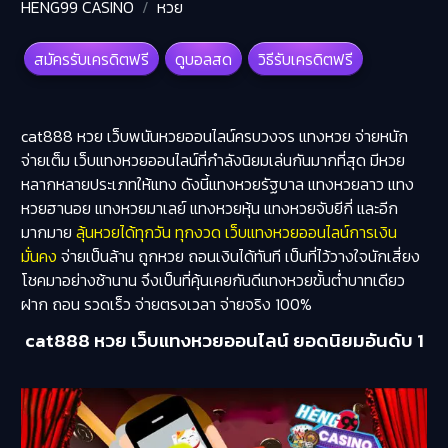
HENG99 CASINO
หวย
สมัครรับเครดิตฟรี
ดูบอลสด
วิธีรับเครดิตฟรี
cat888 หวย เว็บพนันหวยออนไลน์ครบวงจร แทงหวย จ่ายหนัก
จ่ายเต็ม เว็บแทงหวยออนไลน์ที่กำลังนิยมเล่นกันมากที่สุด มีหวย
หลากหลายประเภทให้แทง ดังนี้แทงหวยรัฐบาล แทงหวยลาว แทง
หวยฮานอย แทงหวยมาเลย์ แทงหวยหุ้น แทงหวยจับยีกี่ และอีก
มากมาย
ลุ้นหวยได้ทุกวัน ทุกงวด เว็บแทงหวยออนไลน์การเงิน
มั่นคง
จ่ายเป็นล้าน ถูกหวย ถอนเงินได้ทันที เป็นที่ไว้วางใจนักเสี่ยง
โชคมาอย่างช้านาน จึงเป็นที่คุ้นเคยกันดีแทงหวยขั้นต่ำบาทเดียว
ฝาก ถอน รวดเร็ว จ่ายตรงเวลา จ่ายจริง 100%
cat888 หวย เว็บแทงหวยออนไลน์ ยอดนิยมอันดับ 1