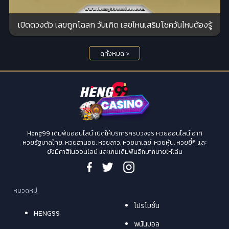
เปิดดวงตัว เลขถูกโฉลก วันเกิด เลขไหนเสริมโชควันไหนต้องรู้
ดูทั้งหมด >
Heng99 เดิมพันออนไลน์ เปิดให้บริการครบวงจร หวยออนไลน์ อาทิ
หวยรัฐบาลไทย, หวยฮานอย, หวยลาว, หวยมาเลย์, หวยหุ้น, หวยยี่กี และ
ยังมีคาสิโนออนไลน์ และเกมเดิมพันอีกมากมายให้เล่น
หมวดหมู่
โปรโมชั่น
HENG99
พนันบอล