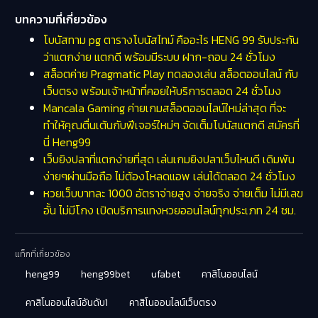
บทความที่เกี่ยวข้อง
โบนัสทาม pg ตารางโบนัสไทม์ คืออะไร HENG 99 รับประกัน
ว่าแตกง่าย แตกดี พร้อมมีระบบ ฝาก-ถอน 24 ชั่วโมง
สล็อตค่าย Pragmatic Play ทดลองเล่น สล็อตออนไลน์ กับ
เว็บตรง พร้อมเจ้าหน้าที่คอยให้บริการตลอด 24 ชั่วโมง
Mancala Gaming ค่ายเกมสล็อตออนไลน์ใหม่ล่าสุด ที่จะ
ทำให้คุณตื่นเต้นกับฟีเจอร์ใหม่ๆ จัดเต็มโบนัสแตกดี สมัครที่
นี่ Heng99
เว็บยิงปลาที่แตกง่ายที่สุด เล่นเกมยิงปลาเว็บไหนดี เดิมพัน
ง่ายๆผ่านมือถือ ไม่ต้องโหลดแอพ เล่นได้ตลอด 24 ชั่วโมง
หวยเว็บบาทละ 1000 อัตราจ่ายสูง จ่ายจริง จ่ายเต็ม ไม่มีเลข
อั้น ไม่มีโกง เปิดบริการแทงหวยออนไลน์ทุกประเภท 24 ชม.
แท็กที่เกี่ยวข้อง
heng99
heng99bet
ufabet
คาสิโนออนไลน์
คาสิโนออนไลน์อันดับ1
คาสิโนออนไลน์เว็บตรง