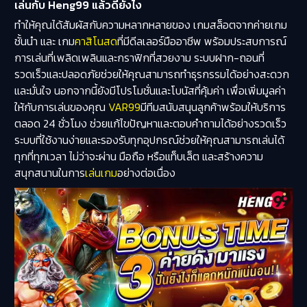
เล่นกับ Heng99 แล้วดียังไง
ทำให้คุณได้สัมผัสกับความหลากหลายของ เกมสล็อตจากค่ายเกม
ชั้นนำ และ เกม
คาสิโนสด
ที่มีดีลเลอร์มืออาชีพ พร้อมประสบการณ์
การเล่นที่เพลิดเพลินและกราฟิกที่สวยงาม ระบบฝาก-ถอนที่
รวดเร็วและปลอดภัยช่วยให้คุณสามารถทำธุรกรรมได้อย่างสะดวก
และมั่นใจ นอกจากนี้ยังมีโปรโมชั่นและโบนัสที่คุ้มค่า เพื่อเพิ่มมูลค่า
ให้กับการเล่นของคุณ
VAR99
มีทีมสนับสนุนลูกค้าพร้อมให้บริการ
ตลอด 24 ชั่วโมง ช่วยแก้ไขปัญหาและตอบคำถามได้อย่างรวดเร็ว
ระบบที่ใช้งานง่ายและรองรับทุกอุปกรณ์ช่วยให้คุณสามารถเล่นได้
ทุกที่ทุกเวลา ไม่ว่าจะผ่าน มือถือ หรือแท็บเล็ต และสร้างความ
สนุกสนานในการ
เล่นเกม
อย่างต่อเนื่อง