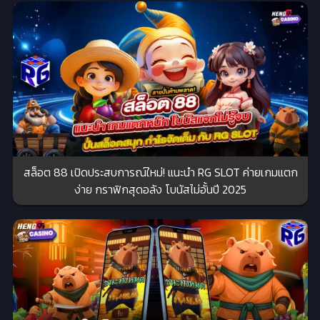
สล็อต 88 เปิดประสบการณ์ใหม่! แนะนำ RG SLOT ค่ายเกมแตก
ง่าย กราฟิกสุดอลัง โบนัสไม่อั้นปี 2025