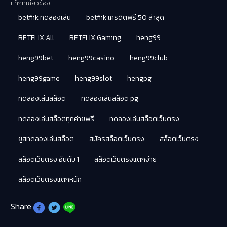
แท็กที่เกี่ยวข้อง
betflik ทดลองเล่น
betflik เครดิตฟรี 50 ล่าสุด
BETFLIX All
BETFLIX Gaming
heng99
heng99bet
heng99casino
heng99club
heng99game
heng99slot
hengpg
ทดลองเล่นสล็อต
ทดลองเล่นสล็อต pg
ทดลองเล่นสล็อตทุกค่ายฟรี
ทดลองเล่นสล็อตเว็บตรง
ยูสทดลองเล่นสล็อต
สมัครสล็อตเว็บตรง
สล็อตเว็บตรง
สล็อตเว็บตรง อันดับ 1
สล็อตเว็บตรงแตกง่าย
สล็อตเว็บตรงแตกหนัก
Share