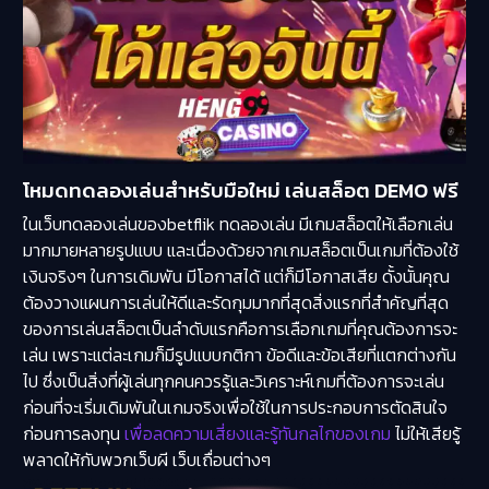
โหมดทดลองเล่นสำหรับมือใหม่ เล่นสล็อต DEMO ฟรี
ในเว็บทดลองเล่นของbetflik ทดลองเล่น มีเกมสล็อตให้เลือกเล่น
มากมายหลายรูปแบบ และเนื่องด้วยจากเกมสล็อตเป็นเกมที่ต้องใช้
เงินจริงๆ ในการเดิมพัน มีโอกาสได้ แต่ก็มีโอกาสเสีย ดั้งนั้นคุณ
ต้องวางแผนการเล่นให้ดีและรัดกุมมากที่สุดสิ่งแรกที่สำคัญที่สุด
ของการเล่นสล็อตเป็นลำดับแรกคือการเลือกเกมที่คุณต้องการจะ
เล่น เพราะแต่ละเกมก็มีรูปแบบกติกา ข้อดีและข้อเสียที่แตกต่างกัน
ไป ซึ่งเป็นสิ่งที่ผู้เล่นทุกคนควรรู้และวิเคราะห์เกมที่ต้องการจะเล่น
ก่อนที่จะเริ่มเดิมพันในเกมจริงเพื่อใช้ในการประกอบการตัดสินใจ
ก่อนการลงทุน
เพื่อลดความเสี่ยงและรู้ทันกลไกของเกม
ไม่ให้เสียรู้
พลาดให้กับพวกเว็บผี เว็บเถื่อนต่างๆ