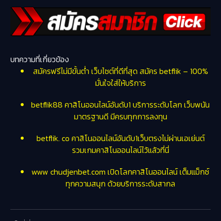
บทความที่เกี่ยวข้อง
สมัครฟรีไม่มีขั้นต่ำ เว็บไซต์ที่ดีที่สุด สมัคร betflik – 100%
มั่นใจใส่ให้บริการ
betflik88 คาสิโนออนไลน์อันดับ1 บริการระดับโลก เว็บพนัน
มาตรฐานดี มีครบทุกการลงทุน
betflik. co คาสิโนออนไลน์อันดับ1เว็บตรงไม่ผ่านเอเย่นต์
รวมเกมคาสิโนออนไลน์ไว้แล้วที่นี่
www chudjenbet.com เปิดโลกคาสิโนออนไลน์ เต็มแม็กซ์
ทุกความสนุก ด้วยบริการระดับสากล