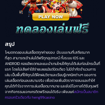
สรุป
โหมดทดลองเล่นสล็อตทุกค่ายของ มีระบบเกมที่เสถียรมาก
ที่สุด สามารถเข้าเล่นได้ฟรีทุกอุปกรณ์ ทั้งระบบ IOS และ
ANDROID คอยอัพเดทและแนะนำเกมใหม่ให้คุณได้เล่นก่อนใครเป็นที่
แรก โดยไม่เสียค่าใช้จ่ายเลยแม้แต่นิดเดียว ไม่มีจำกัดจำนวนการ
เล่น เป็นพื้นที่ให้คุณได้ฝึกฝนวิชาและเรียนรู้เทคนิคต่างๆ ของการ
เล่นสล็อตก่อนลงสนามจริง เพื่อช่วยเพิ่มอัตราการชนะและทำให้
คุณได้กำไรจากการเล่นสล็อตมากมาย และยังมีโอกาสได้รับทุนฟรี
จากกิจกรรมแจกเครดิตฟรีถอนได้จริง เพียงแค่
สมัครเป็นสมาชิก
ครอบครัวเดียวกับ heng99casino