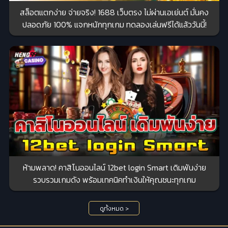
สล็อตแตกง่าย จ่ายจริง! 1688 เว็บตรง ไม่ผ่านเอเย่นต์ มั่นคง
ปลอดภัย 100% แจกหนักทุกเกม ทดลองเล่นฟรีได้แล้ววันนี้!
ห้ามพลาด! คาสิโนออนไลน์ 12bet login Smart เดิมพันง่าย
รวบรวมเกมดัง พร้อมเทคนิคทำเงินให้คุณชนะทุกเกม
ดูทั้งหมด >