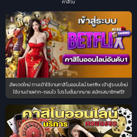
คาสิโน
อัพเดตใหม่ ทางเข้าใช้งานคาสิโนออนไลน์ betflix เข้าสู่ระบบใหม่
ใช้งานง่ายฝาก-ถอนไว โปรโมชั่นมากมาย สมัครสมาชิกฟรี!!