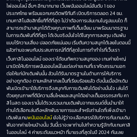
ไพ่ออนไลน์ อื่นๆ อีกมากมาย เว็บพนันออนไลน์อันดับ 1 ของ
ประเทศไทย พร้อมแจกเครดิตฟรีทันที เปิดบริการตลอด 24 ชม.
เกมคาสิโนลิขสิทธิ์แท้ที่ดีที่สุด ไม่ว่าต้องการเล่นเกมในรูปแบบใด ก็
สามารถเข้ามาสนุกได้ด้วยคุณภาพที่เต็มเปี่ยม มาพร้อมมาตรฐาน
ในการเดิมพันที่ดีที่สุด ได้เงินจริงมั่นใจได้ในทุกการลงทุน เดิมพัน
แบบไร้ความเสี่ยง ปลอดภัยแน่นอน เริ่มต้นความสนุกได้เลยในตอนนี้
แล้วท่านจะพบกับประสบการณ์ที่ดีที่สุดในการทำกำไรที่เว็บเรา
เว็บคาสิโนออนไลน์ ของเราได้ขนทัพความสนุกของ เกมค่ายใหญ่
มาเปิดให้บริการพนันออนไลน์ในแต่ละค่ายเกมที่เราคัดสรรมาบอก
ต่อให้แก่นักเดิมพันนั้น ล้วนได้รับมาตรฐานในด้านการให้บริการ
อย่างถูกต้อง ตามหลักสากลเป็นที่เรียบร้อยแล้ว ดังนั้นเมื่อนักเดิม
พันเปิดเข้ามาใช้บริการจึงสนุกกับการเดิมพันได้อย่างมั่นใจ เล่นได้
ด้วยคุณภาพที่ดีมีความลื่นไหลและสนุกได้อย่างเต็มอรรถรสกับ คา
สิโนสด ของเรานั้นได้รวบรวมเกมเดิมพันจากแบรนด์ชั้นนำมาให้
ท่านได้เลือกเล่นถึงหลักพันรายการและสำหรับท่านใดที่เพิ่งเข้ามา
เดิมพันเกม
พนันออนไลน์
ยังไม่รู้ว่าจะเลือกสรรใช้บริการกับเกมเดิม
พันจากค่ายไหนบ้างนั้น วันนี้เราจะพาท่านไปทำความรู้จักกับเกมคาสิ
โนออนไลน์ 4 ค่ายระดับแนวหน้า ที่มาแรงที่สุดในปี 2024 กันเลย