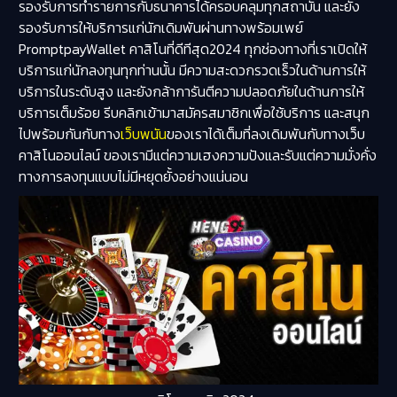
รองรับการทำรายการกับธนาคารได้ครอบคลุมทุกสถาบัน และยัง
รองรับการให้บริการแก่นักเดิมพันผ่านทางพร้อมเพย์
PromptpayWallet คาสิโนที่ดีทีสุด2024 ทุกช่องทางที่เราเปิดให้
บริการแก่นักลงทุนทุกท่านนั้น มีความสะดวกรวดเร็วในด้านการให้
บริการในระดับสูง และยังกล้าการันตีความปลอดภัยในด้านการให้
บริการเต็มร้อย รีบคลิกเข้ามาสมัครสมาชิกเพื่อใช้บริการ และสนุก
ไปพร้อมกันกับทาง
เว็บพนัน
ของเราได้เต็มที่ลงเดิมพันกับทางเว็บ
คาสิโนออนไลน์ ของเรามีแต่ความเฮงความปังและรับแต่ความมั่งคั่ง
ทางการลงทุนแบบไม่มีหยุดยั้งอย่างแน่นอน